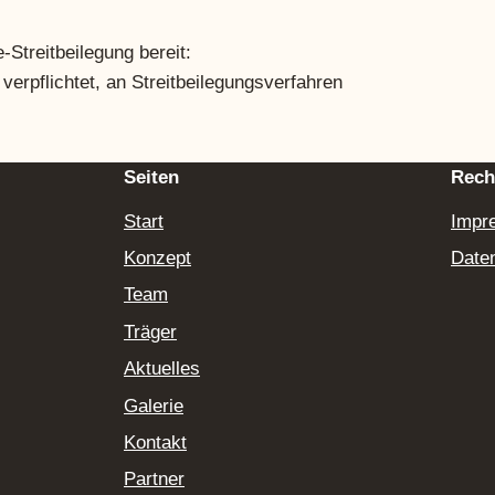
-Streitbeilegung bereit:
t verpflichtet, an Streitbeilegungsverfahren
Seiten
Rech
Start
Impr
Konzept
Date
Team
Träger
Aktuelles
Galerie
Kontakt
Partner