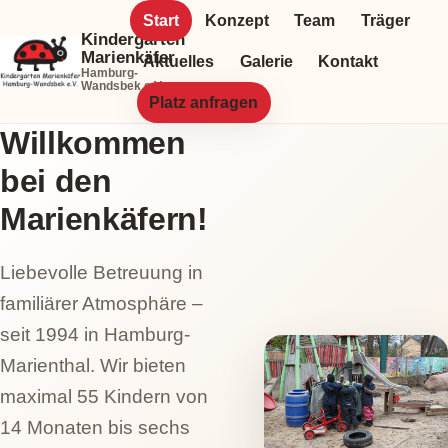
Zum
Start
Konzept
Team
Träger
Kindergarten
Inhalt
Marienkäfer
Aktuelles
Galerie
Kontakt
springen
Hamburg-
Wandsbek e.V.
Platz anfragen
Willkommen
bei den
Marienkäfern!
Liebevolle Betreuung in
familiärer Atmosphäre –
seit 1994 in Hamburg-
Marienthal. Wir bieten
maximal 55 Kindern von
14 Monaten bis sechs